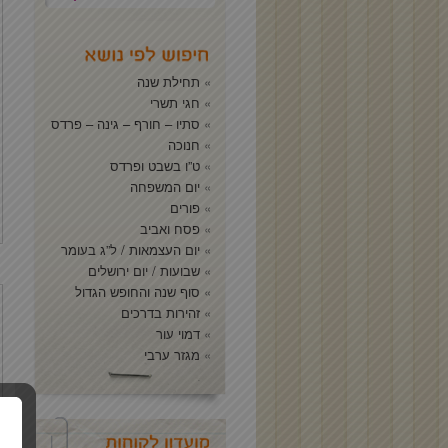
תחילת שנה
חגי תשרי
סתיו – חורף – גינה – פרדס
חנוכה
ט”ו בשבט ופרדס
יום המשפחה
פורים
פסח ואביב
יום העצמאות / ל”ג בעומר
שבועות / יום ירושלים
סוף שנה והחופש הגדול
זהירות בדרכים
דמוי עור
מגזר ערבי