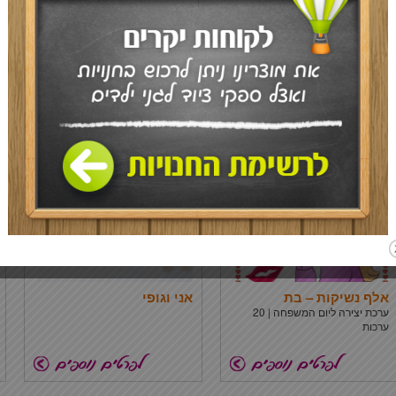
אות עברית – ירושלים של
אותיות מתחילים ברגל
זהב
ימין
מוצר חדש וייחודי לקישוט ועיצוב -
כותרת ללוח תוכן | 36 כפות רגליים
נוצץ
לכתיבת שמות הילדים
אלף נשיקות – בת
אני וגופי
ערכת יצירה ליום המשפחה | 20
ערכות