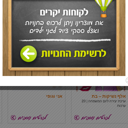
אות עברית – ירושלים של
אותיות מתחילים ברגל
זהב
ימין
מוצר חדש וייחודי לקישוט ועיצוב -
כותרת ללוח תוכן | 36 כפות רגליים
נוצץ
לכתיבת שמות הילדים
אלף נשיקות – בת
אני וגופי
ערכת יצירה ליום המשפחה | 20
ערכות