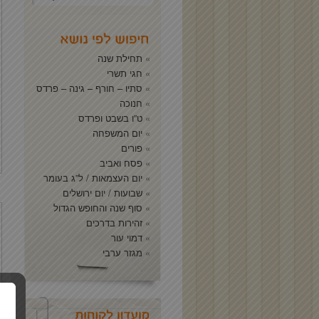
תחילת שנה
חגי תשרי
סתיו – חורף – גינה – פרדס
חנוכה
ט”ו בשבט ופרדס
יום המשפחה
פורים
פסח ואביב
יום העצמאות / ל”ג בעומר
שבועות / יום ירושלים
סוף שנה והחופש הגדול
זהירות בדרכים
דמוי עור
מגזר ערבי