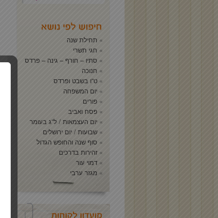
תחילת שנה
חגי תשרי
סתיו – חורף – גינה – פרדס
חנוכה
ט”ו בשבט ופרדס
יום המשפחה
פורים
פסח ואביב
יום העצמאות / ל”ג בעומר
שבועות / יום ירושלים
סוף שנה והחופש הגדול
זהירות בדרכים
דמוי עור
מגזר ערבי