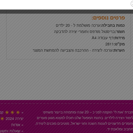
כמות בחבילה:
ערכה מושלמת ל - 20 ילדים
חומר:
בריסטול מודפס וחומרי יצירה להדבקה
מידות:
דף עבודה A4
מק"ט:
2811
הערות:
ערכה ליצירה - ההרכבה והצביעה להמחשת המוצר
חברת 'אות לי' הוקמה לפני כ – 20 שנה ומתמחה בייצור משחקי
קטל
ימוד ויצירה לילדים. בחנות המפעל שלנו תוכלו למצוא מגוון מוצרים
יצירה 2024
חומרים חדשניים לעונות השנה וחגי ישראל, מוטיבים מוכנים ליצירה,
אודות
חביב ומלאכת יד.
שאלות ותשוב