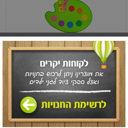
כמות בחבילה:
20 ערכות
חומר:
סול צבעוני
מידות מוצר מוגמר:
23X16 ס"מ
מק"ט:
775
הערות:
בחר/י לך מוצר משלים המתאים לערכה. הצביעה להמחשה
בלבד