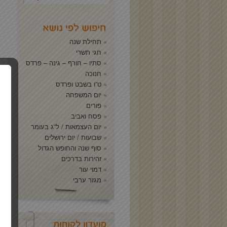
תחילת שנה
חגי תשרי
סתיו – חורף – גינה – פרדס
חנוכה
ט”ו בשבט ופרדס
יום המשפחה
פורים
פסח ואביב
יום העצמאות / ל”ג בעומר
שבועות / יום ירושלים
סוף שנה והחופש הגדול
זהירות בדרכים
דמוי עור
מגזר ערבי