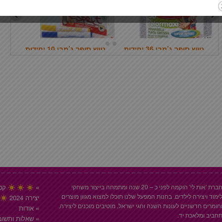
טוש סופר ג’מבו 36 יחידות
טוש סופר ג’מבו 10 יחידות
חברת 'אות לי' הוקמה לפני כ – 20 שנה ומתמחה בייצור משחקי
קטל
ימוד ויצירה לילדים. בחנות המפעל שלנו תוכלו למצוא מגוון מוצרים
יצירה 2024
חומרים חדשניים לעונות השנה וחגי ישראל, מוטיבים מוכנים ליצירה,
אודות
חביב ומלאכת יד.
שאלות ותשוב