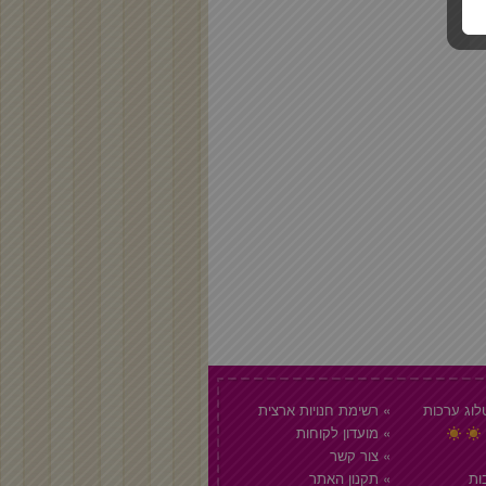
דבק פלסטי 120 גרם
דבק רב תכליתי
וג ערכות
רשימת חנויות ארצית
מועדון לקוחות
צור קשר
ות
תקנון האתר