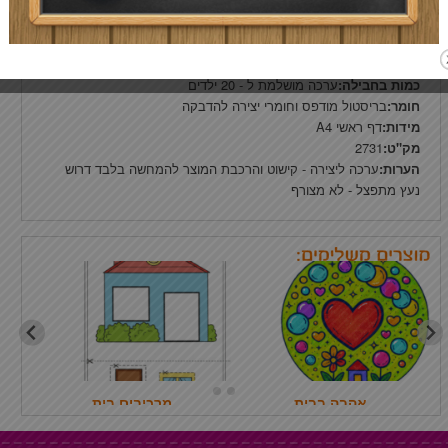
כמות בחבילה:
ערכה מושלמת ל - 20 ילדים
חומר:
בריסטול מודפס וחומרי יצירה להדבקה
מידות:
דף ראשי A4
מק"ט:
2731
הערות:
ערכה ליצירה - קישוט והרכבת המוצר להמחשה בלבד דרוש
נעץ מתפצל - לא מצורף
אהבה בבית
מרכיבים בית