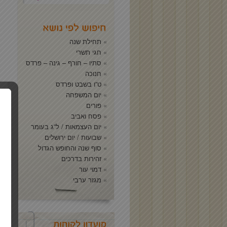
תחילת שנה
חגי תשרי
סתיו – חורף – גינה – פרדס
חנוכה
ט”ו בשבט ופרדס
יום המשפחה
פורים
פסח ואביב
יום העצמאות / ל”ג בעומר
שבועות / יום ירושלים
סוף שנה והחופש הגדול
זהירות בדרכים
דמוי עור
מגזר ערבי